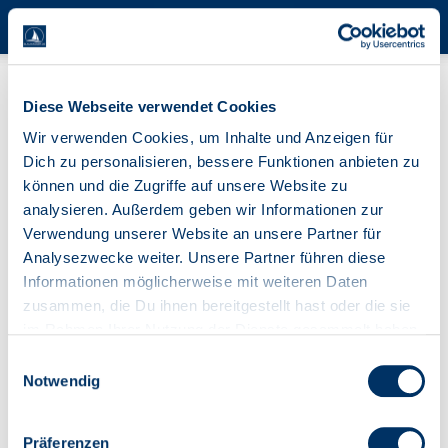
Termine
Diese Webseite verwendet Cookies
Wir verwenden Cookies, um Inhalte und Anzeigen für
Hier werden Termine für Segler vorgestellt. Es gibt Infos
Dich zu personalisieren, bessere Funktionen anbieten zu
zu Seminaren, Workshops, Firmenevents oder
können und die Zugriffe auf unsere Website zu
Bootsmessen. Bei einigen Terminen kannst du auch das
analysieren. Außerdem geben wir Informationen zur
Team von BLAUWASSER.DE treffen. Lass dich inspirieren
Verwendung unserer Website an unsere Partner für
…
Analysezwecke weiter. Unsere Partner führen diese
Informationen möglicherweise mit weiteren Daten
zusammen, die Du ihnen bereitgestellt hast oder die sie
im Rahmen Ihrer Nutzung der Dienste gesammelt haben.
Einwilligungsauswahl
Notwendig
Präferenzen