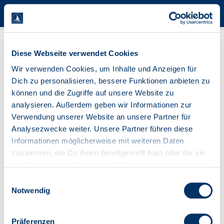
Termine
Diese Webseite verwendet Cookies
Wir verwenden Cookies, um Inhalte und Anzeigen für
Hier werden Termine für Segler vorgestellt. Es gibt Infos
Dich zu personalisieren, bessere Funktionen anbieten zu
zu Seminaren, Workshops, Firmenevents oder
können und die Zugriffe auf unsere Website zu
Bootsmessen. Bei einigen Terminen kannst du auch das
analysieren. Außerdem geben wir Informationen zur
Team von BLAUWASSER.DE treffen. Lass dich inspirieren
Verwendung unserer Website an unsere Partner für
…
Analysezwecke weiter. Unsere Partner führen diese
Informationen möglicherweise mit weiteren Daten
zusammen, die Du ihnen bereitgestellt hast oder die sie
im Rahmen Ihrer Nutzung der Dienste gesammelt haben.
Einwilligungsauswahl
Notwendig
Präferenzen